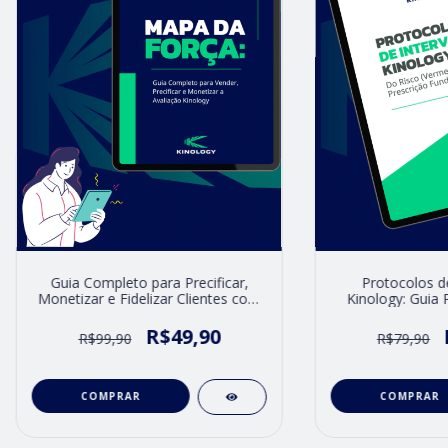
Guia Completo para Precificar,
Protocolos d
Monetizar e Fidelizar Clientes com
Kinology: Guia 
a Avaliação de Força
(Vermelho) à Pres
Fundam
R$49,90
R$99,90
R$79,90