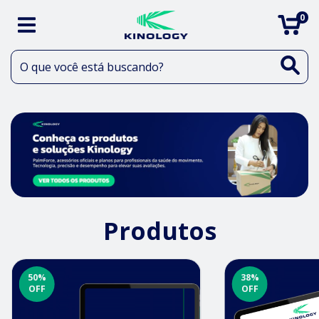
0
Produtos
50
%
38
%
OFF
OFF