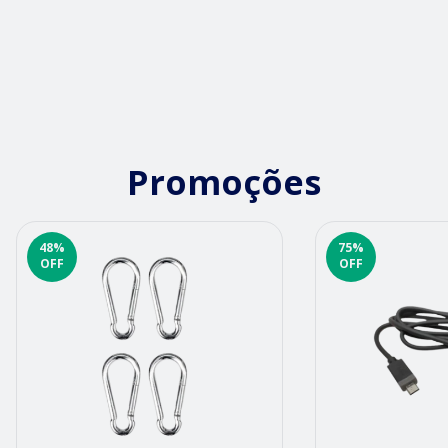
Promoções
48
%
75
%
OFF
OFF