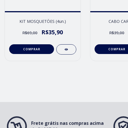
KIT MOSQUETÕES (4un.)
CABO CAR
R$35,90
R$69,00
R$39,00
Frete grátis nas compras acima